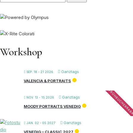
nach:
Workshop
Ganztags
SEP. 18 - 21 2026
VALENCIA & PORTRAITS
FRÜHBUCHERRAB
Ganztags
NOV. 13 - 15 2026
MOODY PORTRAITS VENEDIG
Ganztags
JAN. 02 - 05 2027
VENEDIG – CLASSIC 2027