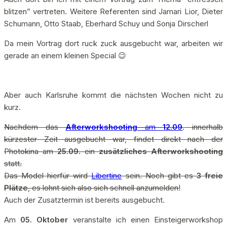
blitzen” vertreten. Weitere Referenten sind Jamari Lior, Dieter
Schumann, Otto Staab, Eberhard Schuy und Sonja Dirscherl
Da mein Vortrag dort ruck zuck ausgebucht war, arbeiten wir
gerade an einem kleinen Special 😉
Aber auch Karlsruhe kommt die nächsten Wochen nicht zu
kurz.
Nachdem das
Afterworkshooting
am
12.09
.
innerhalb
kürzester Zeit ausgebucht war, findet direkt nach der
Photokina am
25.09.
ein
zusätzliches Afterworkshooting
statt.
Das Model hierfür wird
Libertine
sein. Noch gibt es
3 freie
Plätze
, es lohnt sich also sich schnell anzumelden!
Auch der Zusatztermin ist bereits ausgebucht.
Am
05. Oktober
veranstalte ich einen Einsteigerworkshop