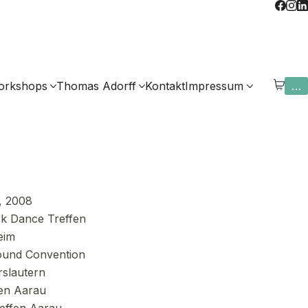
orkshops
Thomas Adorff
Kontakt
Impressum
…
, 2008
ark Dance Treffen
eim
ound Convention
slautern
en Aarau