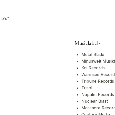
ne´s”
Musiclabels
Metal Blade
Minuswelt Musikf
Koi Records
Wannsee Record
Tribune Records
Trisol
Napalm Records
Nuclear Blast
Massacre Recor
Century Media