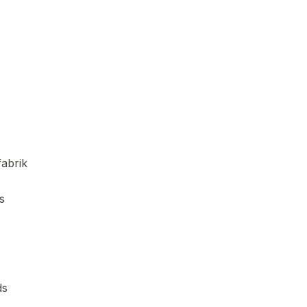
abrik
s
ds