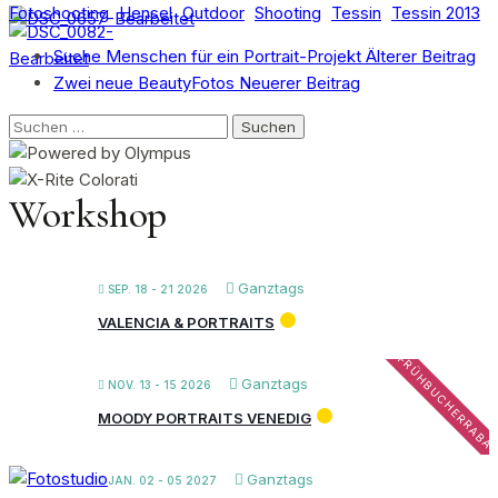
Fotoshooting
Hensel
Outdoor
Shooting
Tessin
Tessin 2013
Suche Menschen für ein Portrait-Projekt
Älterer Beitrag
Zwei neue BeautyFotos
Neuerer Beitrag
Suchen
nach:
Workshop
Ganztags
SEP. 18 - 21 2026
VALENCIA & PORTRAITS
FRÜHBUCHERRABA
Ganztags
NOV. 13 - 15 2026
MOODY PORTRAITS VENEDIG
Ganztags
JAN. 02 - 05 2027