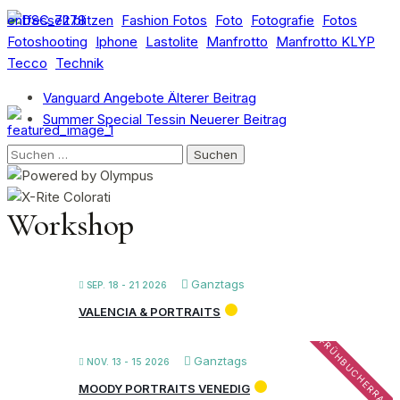
entfesselt blitzen
Fashion Fotos
Foto
Fotografie
Fotos
Fotoshooting
Iphone
Lastolite
Manfrotto
Manfrotto KLYP
Tecco
Technik
Vanguard Angebote
Älterer Beitrag
Summer Special Tessin
Neuerer Beitrag
Suchen
nach:
Workshop
Ganztags
SEP. 18 - 21 2026
VALENCIA & PORTRAITS
FRÜHBUCHERRABA
Ganztags
NOV. 13 - 15 2026
MOODY PORTRAITS VENEDIG