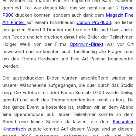
Es wurden auf matten Fine Art Papieren und Baryt Papieren
gedruckt. Toll war dieses Mal, das wir nicht nur auf 2
Epson
P800
drucken konnten, sondern auch dank dem
Magazin Fine
Art Printer
auf einem brandneuen
Canon Pro-1000
. So liefen
am ganzen Abend 3 Drucker rund um die Uhr und Uwe Janke
von Tecco und ich druckten darauf alle Bilder der Teilnehmer.
Holger Weiß von der Firma
Optimum-Direkt
war vor Ort
anwesend und so konnten auch fachkundig alle Fragen rund
um das Thema Hardware und Fine Art Printing beantwortet
werden.
Die ausgedruckten Bilder wurden anschließend wieder an
unserer Wäscheleine aufgegangen, die quer durch das Studio
hing. Die Fotobox mit dem Epson Surelab D700 wurde fleißig
genutzt und auch das Thema spenden kam nicht zu kurz. Da
das ganze Event ja kostenlos ist, stellten wir an dem Abend
eine Spendendose auf. Jeder Teilnehmer konnte an dem
Abend eine kleine Spende da lassen, die dem
Karlsruher
Kindertisch
zugute kommt! Auf diesem Wege sind an diesem