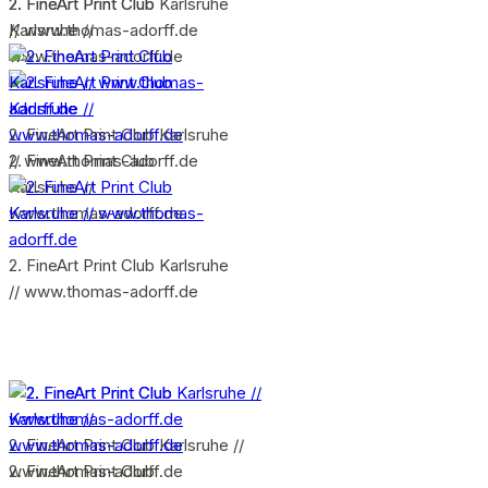
2. FineArt Print Club
2. FineArt Print Club Karlsruhe
Karlsruhe //
// www.thomas-adorff.de
www.thomas-adorff.de
2. FineArt Print Club Karlsruhe
2. FineArt Print Club
// www.thomas-adorff.de
Karlsruhe //
www.thomas-adorff.de
2. FineArt Print Club Karlsruhe
// www.thomas-adorff.de
2. FineArt Print Club Karlsruhe //
www.thomas-adorff.de
2. FineArt Print Club