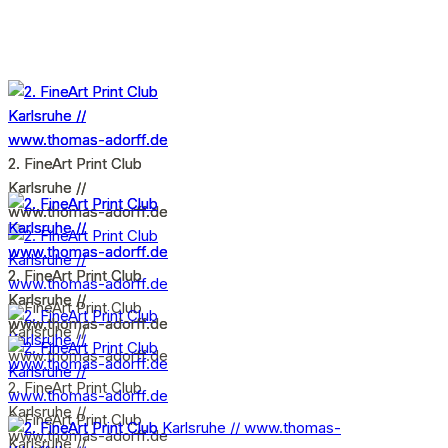
2. FineArt Print Club
2. FineArt Print Club
Karlsruhe //
Karlsruhe //
www.thomas-adorff.de
www.thomas-adorff.de
2. FineArt Print Club
2. FineArt Print Club
Karlsruhe //
Karlsruhe //
2. FineArt Print Club
www.thomas-adorff.de
www.thomas-adorff.de
Karlsruhe //
www.thomas-adorff.de
2. FineArt Print Club
Karlsruhe //
2. FineArt Print Club
www.thomas-adorff.de
Karlsruhe //