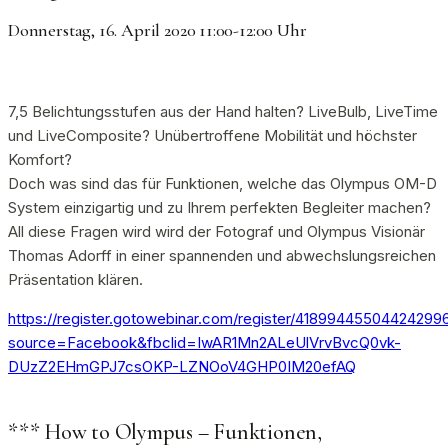
Donnerstag, 16. April 2020 11:00-12:00 Uhr
7,5 Belichtungsstufen aus der Hand halten? LiveBulb, LiveTime
und LiveComposite? Unübertroffene Mobilität und höchster
Komfort?
Doch was sind das für Funktionen, welche das Olympus OM-D
System einzigartig und zu Ihrem perfekten Begleiter machen?
All diese Fragen wird wird der Fotograf und Olympus Visionär
Thomas Adorff in einer spannenden und abwechslungsreichen
Präsentation klären.
https://register.gotowebinar.com/register/41899445504424299
source=Facebook&fbclid=IwAR1Mn2ALeUlVrvBvcQ0vk-
DUzZ2EHmGPJ7csOKP-LZNOoV4GHP0IM20efAQ
*** How to Olympus – Funktionen,