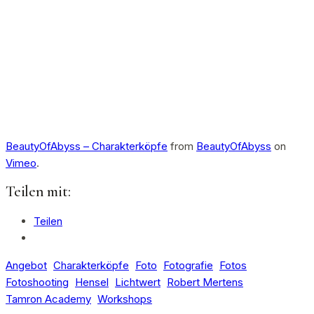
BeautyOfAbyss – Charakterköpfe
from
BeautyOfAbyss
on
Vimeo
.
Teilen mit:
Teilen
Angebot
Charakterköpfe
Foto
Fotografie
Fotos
Fotoshooting
Hensel
Lichtwert
Robert Mertens
Tamron Academy
Workshops