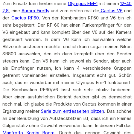
Zum Einsatz kam hierbei meine
Olympus EM-1
mit einem
12-40
2,8
, eine
Aurora Firefly
und zum ersten mal die
Cactus V6
und
der
Cactus RF60
. Von der Kombination RF60 und V6 bin ich
sehr begeistert. Der RF 60 hat einen Funkempfänger für den
V6 eingebaut und kann komplett über den V6 auf der Kamera
gesteuert werden. In dem V6 kann ich auswählen welche
Blitze ich ansteuern möchte, und ich kann sogar meinen Nikon
SB800 auswählen, den ich dann komplett über den Sender
steuern kann. Den V6 kann ich sowohl als Sender, aber auch
als Empfänger nutzen, ich kann 4 verschiedene Gruppen
getrennt voneinander einstellen. Insgesamt echt gut. Schön
auch, das er wunderbar mit meiner Olympus Em-1 funktioniert.
Die Kombination RF60/V6 lässt sich sehr intuitiv bedienen.
Aber einen ausführlichen Bericht darüber gibt es demnächst
noch mal. Ich glaube die Produkte von Cactus kommen in einer
Ergänzung meiner
Serie zum entfesselten blitzen
. Das schöne
an der Benutzung von Aufsteckblitzen ist, dass ich ein kleines
Galgenstativ ohne Gewicht verwenden kann. In diesem Fall das
Manfrotto Kombi Boom
. Durch das geringe Gewicht des