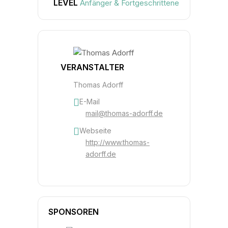
LEVEL
Anfänger & Fortgeschrittene
FOTO
STUDIOABEND
VERANSTALTER
Thomas Adorff
E-Mail
mail@thomas-adorff.de
Webseite
http://www.thomas-
adorff.de
SPONSOREN