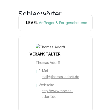
Schlagwörter
LEVEL
Anfänger & Fortgeschrittene
FOTO
STUDIOABEND
VERANSTALTER
Thomas Adorff
E-Mail
mail@thomas-adorff.de
Webseite
http://www.thomas-
adorff.de