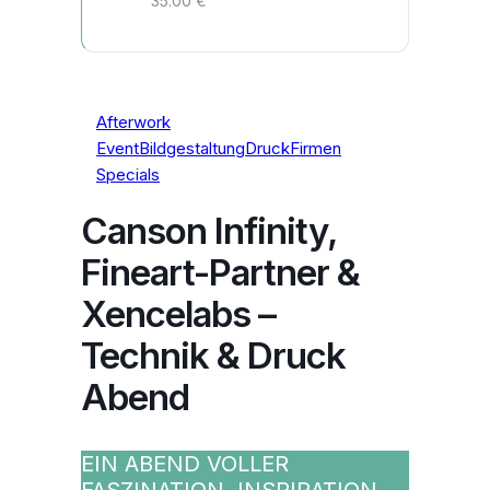
35.00 €
Afterwork
Event
Bildgestaltung
Druck
Firmen
Specials
Canson Infinity,
Fineart-Partner &
Xencelabs –
Technik & Druck
Abend
EIN ABEND VOLLER