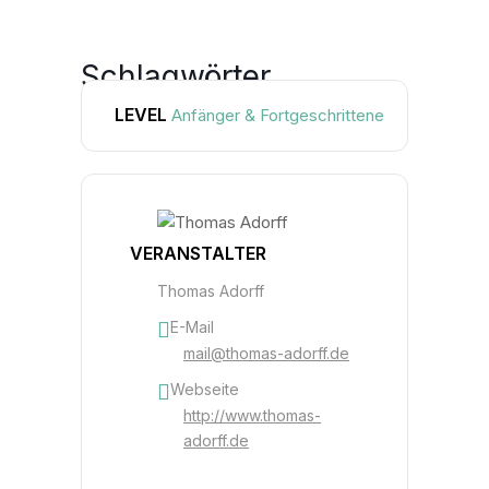
Schlagwörter
LEVEL
Anfänger & Fortgeschrittene
FOTO
STUDIOABEND
VERANSTALTER
Thomas Adorff
E-Mail
mail@thomas-adorff.de
Webseite
http://www.thomas-
adorff.de