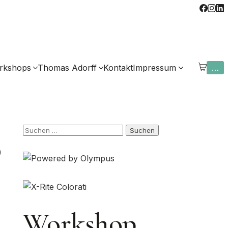
rkshops
Thomas Adorff
Kontakt
Impressum
…
8
Suchen
nach:
Workshop