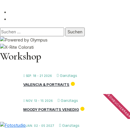
Suchen
nach:
Workshop
Ganztags
SEP. 18 - 21 2026
VALENCIA & PORTRAITS
FRÜHBUCHERRAB
Ganztags
NOV. 13 - 15 2026
MOODY PORTRAITS VENEDIG
Ganztags
JAN. 02 - 05 2027