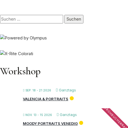
Suchen
nach:
Workshop
Ganztags
SEP. 18 - 21 2026
VALENCIA & PORTRAITS
FRÜHBUCHERRAB
Ganztags
NOV. 13 - 15 2026
MOODY PORTRAITS VENEDIG