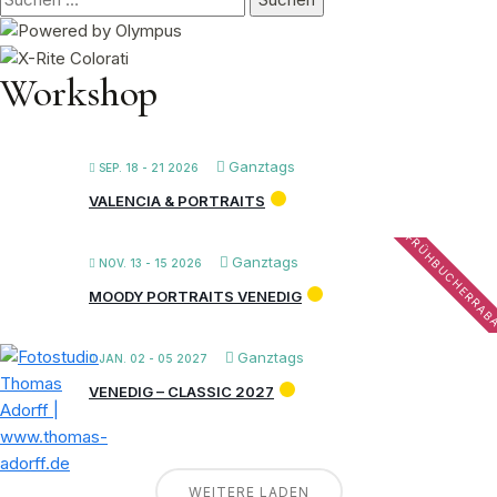
nach:
Workshop
Ganztags
SEP. 18 - 21 2026
VALENCIA & PORTRAITS
FRÜHBUCHERRAB
Ganztags
NOV. 13 - 15 2026
MOODY PORTRAITS VENEDIG
Ganztags
JAN. 02 - 05 2027
VENEDIG – CLASSIC 2027
WEITERE LADEN