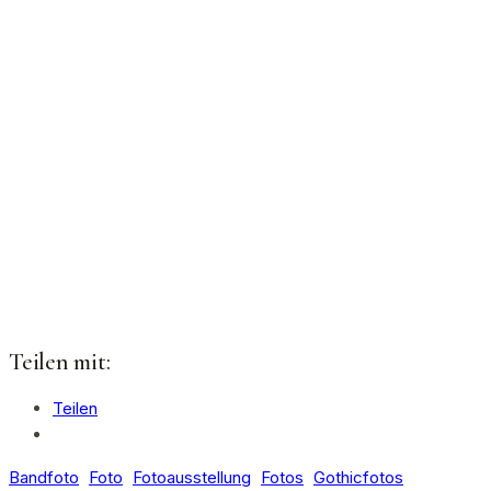
Teilen mit:
Teilen
Bandfoto
Foto
Fotoausstellung
Fotos
Gothicfotos