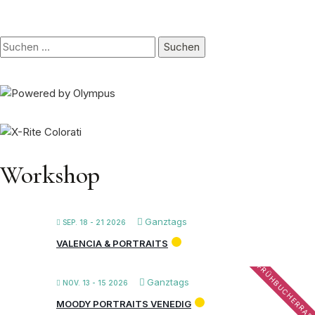
Suchen
nach:
Workshop
Ganztags
SEP. 18 - 21 2026
VALENCIA & PORTRAITS
FRÜHBUCHERRAB
Ganztags
NOV. 13 - 15 2026
MOODY PORTRAITS VENEDIG