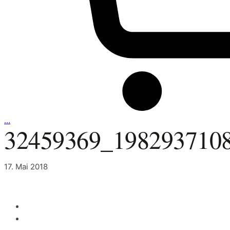
…
32459369_198293710
17. Mai 2018