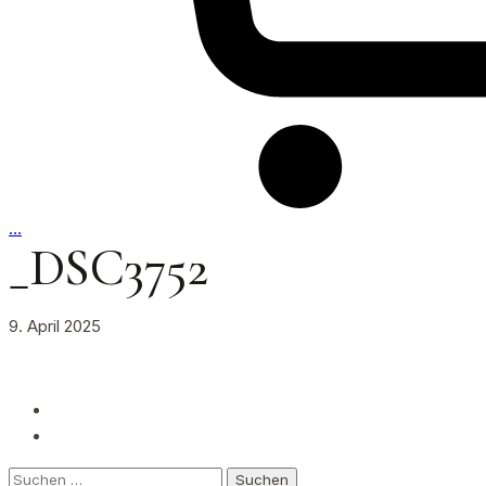
…
_DSC3752
9. April 2025
Suchen