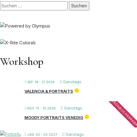
Suchen
nach:
Workshop
Ganztags
SEP. 18 - 21 2026
VALENCIA & PORTRAITS
FRÜHBUCHERRAB
Ganztags
NOV. 13 - 15 2026
MOODY PORTRAITS VENEDIG
Ganztags
JAN. 02 - 05 2027