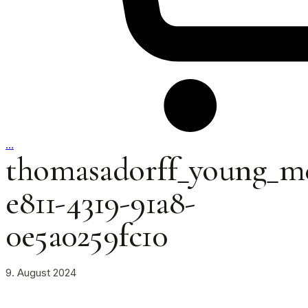
…
thomasadorff_young_me
e811-4319-91a8-
0e5a0259fc10
9. August 2024