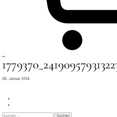
…
1779370_2419095793132
28. Januar 2014
Suchen