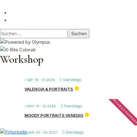
Suchen
nach:
Workshop
Ganztags
SEP. 18 - 21 2026
VALENCIA & PORTRAITS
FRÜHBUCHERRAB
Ganztags
NOV. 13 - 15 2026
MOODY PORTRAITS VENEDIG
Ganztags
JAN. 02 - 05 2027