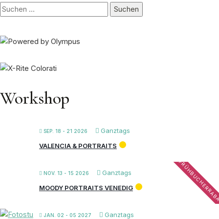
Suchen
nach:
Workshop
Ganztags
SEP. 18 - 21 2026
VALENCIA & PORTRAITS
FRÜHBUCHERRAB
Ganztags
NOV. 13 - 15 2026
MOODY PORTRAITS VENEDIG
Ganztags
JAN. 02 - 05 2027